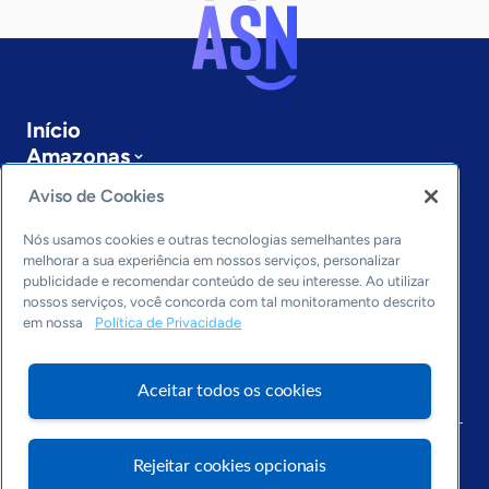
Início
Amazonas
Sobre a ASN
Aviso de Cookies
Últimas notícias
Entre em contato
Nós usamos cookies e outras tecnologias semelhantes para
Editorias
melhorar a sua experiência em nossos serviços, personalizar
publicidade e recomendar conteúdo de seu interesse. Ao utilizar
Economia & Política
nossos serviços, você concorda com tal monitoramento descrito
em nossa
Política de Privacidade
Inovação & Tecnologia
Cultura empreendedora
Dados
Aceitar todos os cookies
Arquivo
Rejeitar cookies opcionais