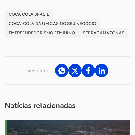
COCA COLA BRASIL
COCA-COLA DÁ UM GÁS NO SEU NEGÓCIO
EMPREENDEDORISMO FEMININO
SEBRAE AMAZONAS
COMPARTILHE
Acesse nossos canais de atendimento
Ficou com alguma dúvida?
.
Se
você é um profissional da imprensa, entre em contato pelo
imprensa@sebrae.com.br
fale com a ASN em cada UF
ou
Notícias relacionadas