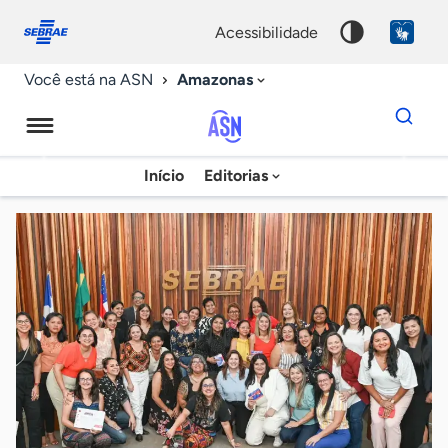
Fale
Acessibilidade
conosco
0
acessibilidade
9
Amazonas
Você está na ASN
Dados
para
busca
Agência
Início
Editorias
Palavra
Sebrae
chave
de
Notícias