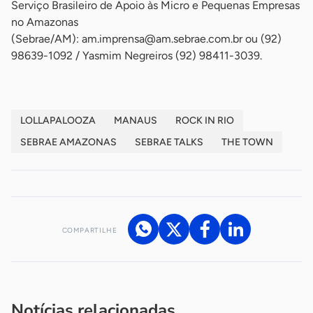
Serviço Brasileiro de Apoio às Micro e Pequenas Empresas
no Amazonas
(Sebrae/AM):
am.imprensa@am.sebrae.com.br
ou (92)
98639-1092 / Yasmim Negreiros (92) 98411-3039.
LOLLAPALOOZA
MANAUS
ROCK IN RIO
SEBRAE AMAZONAS
SEBRAE TALKS
THE TOWN
COMPARTILHE
Acesse nossos canais de atendimento
Ficou com alguma dúvida?
.
Se
você é um profissional da imprensa, entre em contato pelo
imprensa@sebrae.com.br
fale com a ASN em cada UF
ou
Notícias relacionadas