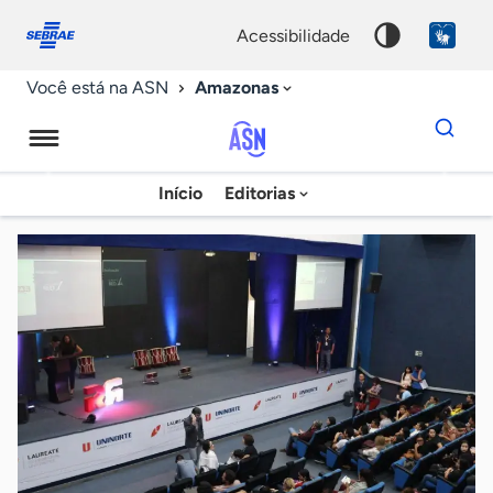
Fale
Acessibilidade
conosco
0
acessibilidade
9
Amazonas
Você está na ASN
Dados
para
busca
Agência
Início
Editorias
Palavra
Sebrae
chave
de
Notícias