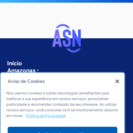
Início
Amazonas
Sobre a ASN
Aviso de Cookies
Últimas notícias
Entre em contato
Nós usamos cookies e outras tecnologias semelhantes para
Editorias
melhorar a sua experiência em nossos serviços, personalizar
publicidade e recomendar conteúdo de seu interesse. Ao utilizar
Economia & Política
nossos serviços, você concorda com tal monitoramento descrito
em nossa
Política de Privacidade
Inovação & Tecnologia
Cultura empreendedora
Dados