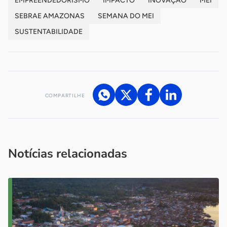
EMPREENDEDORISMO
IMPACTO
INOVAÇÃO
MEI
SEBRAE AMAZONAS
SEMANA DO MEI
SUSTENTABILIDADE
COMPARTILHE
Acesse nossos canais de atendimento
Ficou com alguma dúvida?
.
Se
você é um profissional da imprensa, entre em contato pelo
imprensa@sebrae.com.br
fale com a ASN em cada UF
ou
Notícias relacionadas