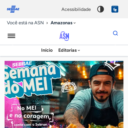
Fale
Acessibilidade
conosco
0
acessibilidade
9
Amazonas
Você está na ASN
Dados
para
busca
Agência
Início
Editorias
Palavra
Sebrae
chave
de
Notícias