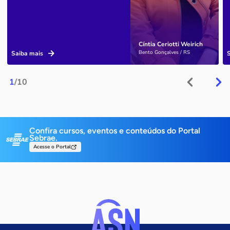
Cíntia Ceriotti Weirich
Bento Gonçalves / RS
Saiba mais
1
/10
Confira cursos, eventos e conteúdos do Portal
Sebrae.
Acesse o Portal