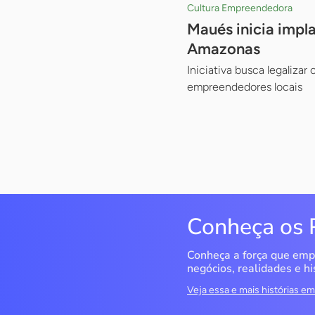
Cultura Empreendedora
Maués inicia impl
Amazonas
Iniciativa busca legaliza
empreendedores locais
Conheça os 
Conheça a força que emp
negócios, realidades e hi
Veja essa e mais histórias 