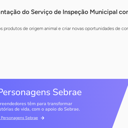
antação do Serviço de Inspeção Municipal c
r os produtos de origem animal e criar novas oportunidades de co
Personagens Sebrae
reendedores têm para transformar
stórias de vida, com o apoio do Sebrae.
em Personagens Sebrae