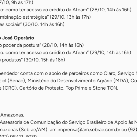
/10, 9h às 17h)
o: como ter acesso ao crédito da Afeam” (28/10, 14h às 16h)
binação estratégica” (29/10, 13h às 17h)
s sociais” (30/10, 14h às 16h)
 José Operário
o poder da postura” (28/10, 14h às 16h)
o: como ter acesso ao crédito da Afeam” (29/10, 14h às 16h)
s produtos” (30/10, 15h às 16h)
ndedor conta com o apoio de parceiros como Claro, Serviço 
al (Senac), Ministério do Desenvolvimento Agrário (MDA), C
e (CRC), Cartório de Protesto, Top Prime e Stone TON.
e Amazonas.
 Assessoria de Comunicação do Serviço Brasileiro de Apoio às 
mazonas (Sebrae/AM):
am.imprensa@am.sebrae.com.br
ou (92
 (92) 98411-3039.