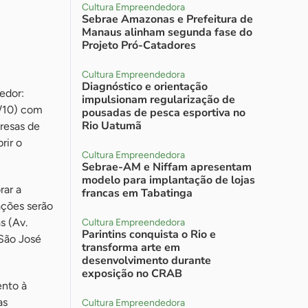
Cultura Empreendedora
Sebrae Amazonas e Prefeitura de
Manaus alinham segunda fase do
Projeto Pró-Catadores
Cultura Empreendedora
Diagnóstico e orientação
edor:
impulsionam regularização de
1/10) com
pousadas de pesca esportiva no
Rio Uatumã
resas de
rir o
Cultura Empreendedora
Sebrae-AM e Niffam apresentam
modelo para implantação de lojas
rar a
francas em Tabatinga
ações serão
s (Av.
Cultura Empreendedora
Parintins conquista o Rio e
 São José
transforma arte em
desenvolvimento durante
exposição no CRAB
ento à
as
Cultura Empreendedora