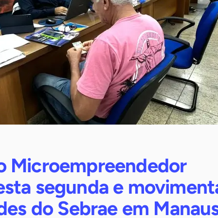
o Microempreendedor
sta segunda e moviment
ades do Sebrae em Manau