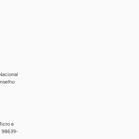
Nacional
onselho
Micro e
) 98639-