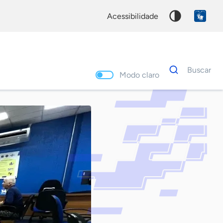
acessibilidade
Dados
Buscar
para
Modo claro
busca
Palavra
chave