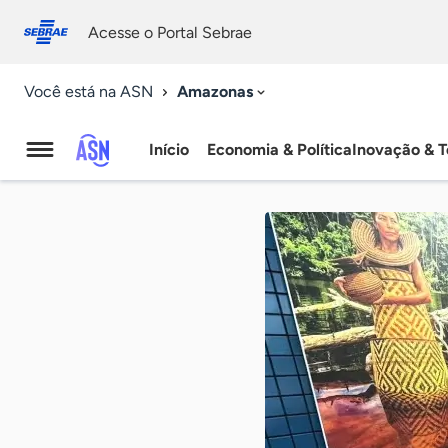
Fale
Acessibilidade
conosco
0
Acesse o Portal Sebrae
9
Amazonas
Você está na ASN
Início
Economia & Política
Inovação & T
Agência
Sebrae
de
Notícias