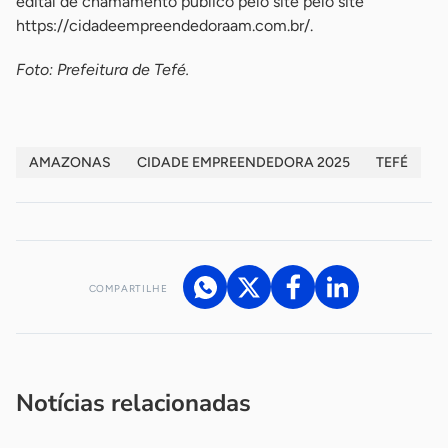
edital de chamamento público pelo site pelo site
https://cidadeempreendedoraam.com.br/.
Foto: Prefeitura de Tefé.
AMAZONAS
CIDADE EMPREENDEDORA 2025
TEFÉ
COMPARTILHE
Acesse nossos canais de atendimento
Ficou com alguma dúvida?
.
Se
você é um profissional da imprensa, entre em contato pelo
imprensa@sebrae.com.br
fale com a ASN em cada UF
ou
Notícias relacionadas