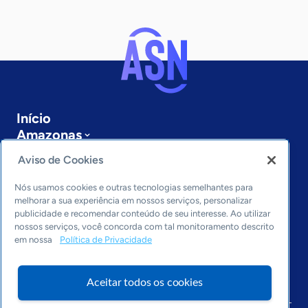
Início
Amazonas
Sobre a ASN
Aviso de Cookies
Últimas notícias
Entre em contato
Nós usamos cookies e outras tecnologias semelhantes para
Editorias
melhorar a sua experiência em nossos serviços, personalizar
publicidade e recomendar conteúdo de seu interesse. Ao utilizar
Economia & Política
nossos serviços, você concorda com tal monitoramento descrito
em nossa
Política de Privacidade
Inovação & Tecnologia
Cultura empreendedora
Dados
Aceitar todos os cookies
Arquivo