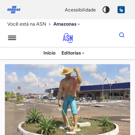
Fale
Acessibilidade
conosco
0
acessibilidade
9
Amazonas
Você está na ASN
Dados
para
busca
Agência
Início
Editorias
Palavra
Sebrae
chave
de
Notícias