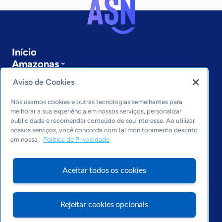
Início
Amazonas
Sobre a ASN
Aviso de Cookies
Últimas notícias
Entre em contato
Nós usamos cookies e outras tecnologias semelhantes para
Editorias
melhorar a sua experiência em nossos serviços, personalizar
publicidade e recomendar conteúdo de seu interesse. Ao utilizar
Economia & Política
nossos serviços, você concorda com tal monitoramento descrito
em nossa
Política de Privacidade
Inovação & Tecnologia
Cultura empreendedora
Dados
Aceitar todos os cookies
Arquivo
Rejeitar cookies opcionais