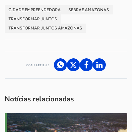
CIDADE EMPREENDEDORA
SEBRAE AMAZONAS
TRANSFORMAR JUNTOS
TRANSFORMAR JUNTOS AMAZONAS
COMPARTILHE
Acesse nossos canais de atendimento
Ficou com alguma dúvida?
.
Se
você é um profissional da imprensa, entre em contato pelo
imprensa@sebrae.com.br
fale com a ASN em cada UF
ou
Notícias relacionadas