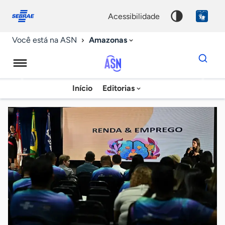
Fale
Acessibilidade
conosco
0
acessibilidade
9
Amazonas
Você está na ASN
Dados
para
busca
Agência
Início
Editorias
Palavra
Sebrae
chave
de
Notícias