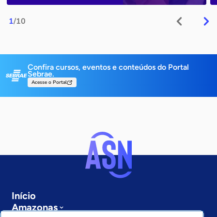
1
/10
Confira cursos, eventos e conteúdos do Portal
Sebrae.
Acesse o Portal
Início
Amazonas