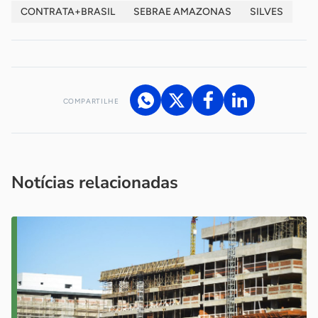
CONTRATA+BRASIL
SEBRAE AMAZONAS
SILVES
COMPARTILHE
Acesse nossos canais de atendimento
Ficou com alguma dúvida?
.
Se
você é um profissional da imprensa, entre em contato pelo
imprensa@sebrae.com.br
fale com a ASN em cada UF
ou
Notícias relacionadas