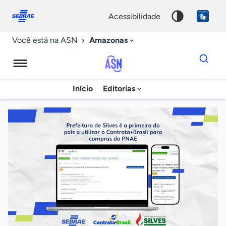
Fale
Acessibilidade
conosco
0
acessibilidade
9
Amazonas
Você está na ASN
Dados
para
busca
Agência
Início
Editorias
Palavra
Sebrae
chave
de
Notícias