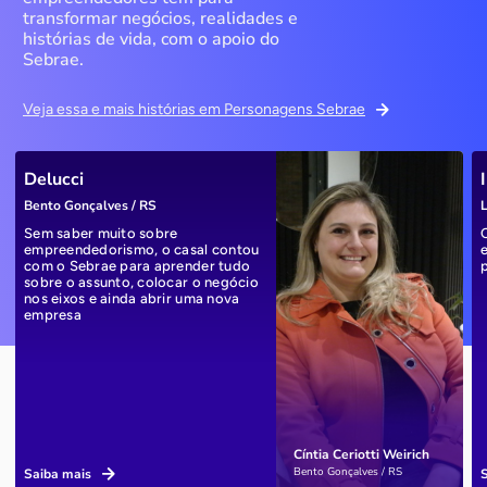
transformar negócios, realidades e
histórias de vida, com o apoio do
Sebrae.
Veja essa e mais histórias em Personagens Sebrae
Delucci
Bento Gonçalves / RS
L
Sem saber muito sobre
empreendedorismo, o casal contou
com o Sebrae para aprender tudo
sobre o assunto, colocar o negócio
nos eixos e ainda abrir uma nova
empresa
Cíntia Ceriotti Weirich
Bento Gonçalves / RS
Saiba mais