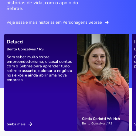
histórias de vida, com o apoio do
Sebrae.
Veja essa e mais histórias em Personagens Sebrae
Delucci
Bento Gonçalves / RS
L
Sem saber muito sobre
empreendedorismo, o casal contou
com o Sebrae para aprender tudo
sobre o assunto, colocar o negócio
nos eixos e ainda abrir uma nova
empresa
Cíntia Ceriotti Weirich
Bento Gonçalves / RS
Saiba mais