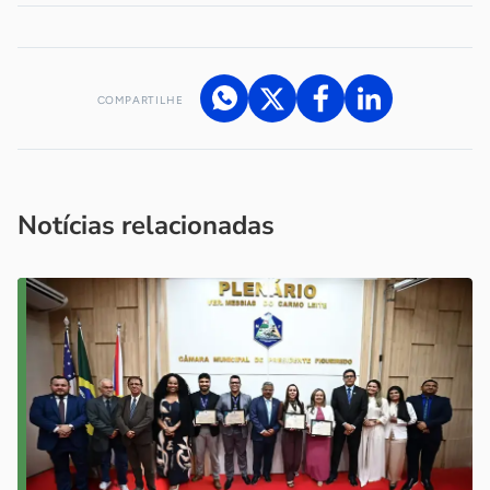
COMPARTILHE
Acesse nossos canais de atendimento
Ficou com alguma dúvida?
.
Se
você é um profissional da imprensa, entre em contato pelo
imprensa@sebrae.com.br
fale com a ASN em cada UF
ou
Notícias relacionadas