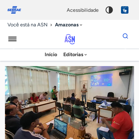
Fale
Acessibilidade
conosco
0
acessibilidade
9
Amazonas
Você está na ASN
Dados
para
busca
Agência
Início
Editorias
Palavra
Sebrae
chave
de
Notícias