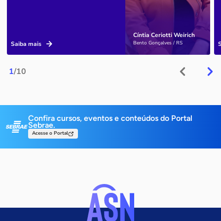
Cíntia Ceriotti Weirich
Bento Gonçalves / RS
Saiba mais
1
/10
Confira cursos, eventos e conteúdos do Portal
Sebrae.
Acesse o Portal