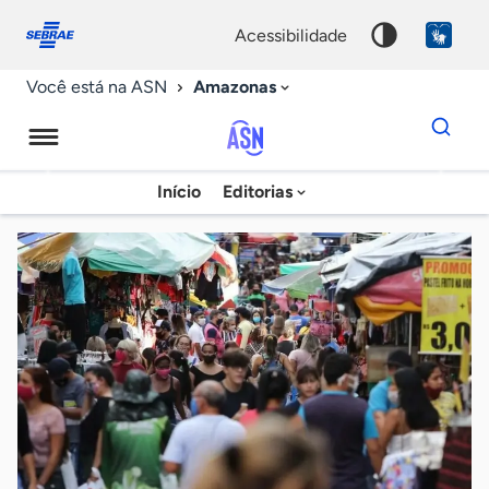
Fale
Acessibilidade
conosco
0
acessibilidade
9
Amazonas
Você está na ASN
Dados
para
busca
Agência
Início
Editorias
Palavra
Sebrae
chave
de
Notícias