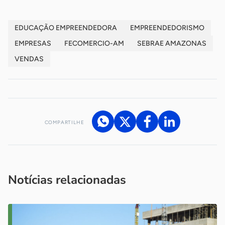
EDUCAÇÃO EMPREENDEDORA
EMPREENDEDORISMO
EMPRESAS
FECOMERCIO-AM
SEBRAE AMAZONAS
VENDAS
COMPARTILHE
Acesse nossos canais de atendimento
Ficou com alguma dúvida?
.
Se
você é um profissional da imprensa, entre em contato pelo
imprensa@sebrae.com.br
fale com a ASN em cada UF
ou
Notícias relacionadas