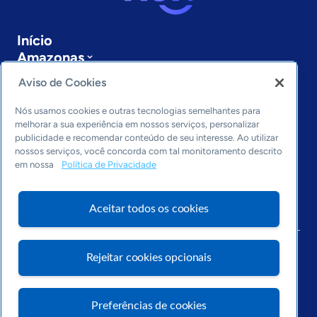
Início
Amazonas
Sobre a ASN
Aviso de Cookies
Últimas notícias
Entre em contato
Nós usamos cookies e outras tecnologias semelhantes para
Editorias
melhorar a sua experiência em nossos serviços, personalizar
publicidade e recomendar conteúdo de seu interesse. Ao utilizar
Economia & Política
nossos serviços, você concorda com tal monitoramento descrito
em nossa
Política de Privacidade
Inovação & Tecnologia
Cultura empreendedora
Dados
Aceitar todos os cookies
Arquivo
Rejeitar cookies opcionais
Preferências de cookies
Visite o Portal Sebrae